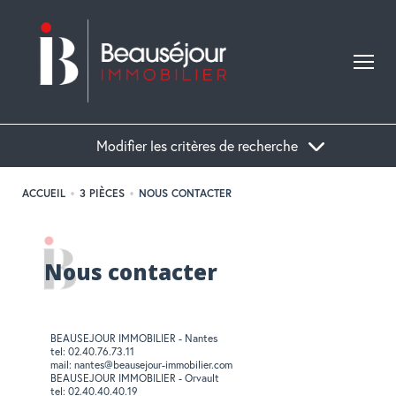
Modifier les critères de recherche
ACCUEIL
3 PIÈCES
NOUS CONTACTER
Acheter
Nous contacter
Localisation
Type de bien
BEAUSEJOUR IMMOBILIER - Nantes
tel: 02.40.76.73.11
mail: nantes@beausejour-immobilier.com
BEAUSEJOUR IMMOBILIER - Orvault
tel: 02.40.40.40.19