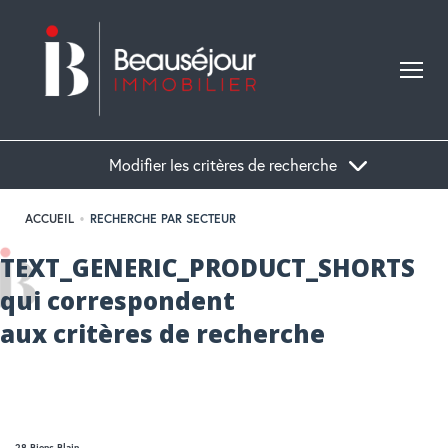
Modifier les critères de recherche
ACCUEIL
RECHERCHE PAR SECTEUR
Acheter
TEXT_GENERIC_PRODUCT_SHORTS
qui correspondent
Localisation
Type de bien
aux critères de recherche
28 Biens Blain