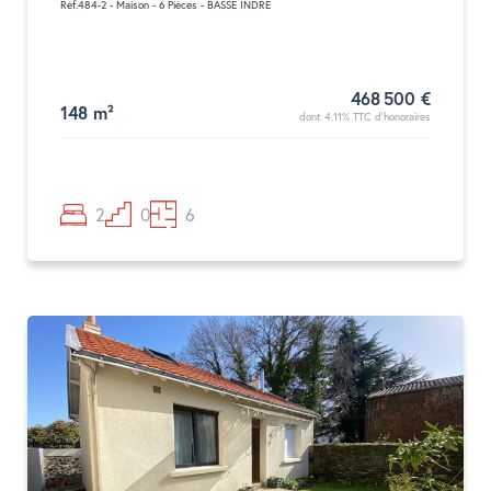
Réf.484-2 - Maison - 6 Pièces - BASSE INDRE
468 500 €
148 m²
dont 4.11% TTC d'honoraires
2
0
6