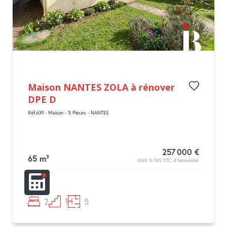
Maison NANTES ZOLA à rénover
DPE D
Réf.639 - Maison - 5 Pièces - NANTES
257 000 €
65 m²
dont 5.76% TTC d'honoraires
2
1
5