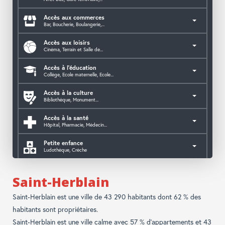
Accès aux commerces
Bar, Boucherie, Boulangerie,...
Accès aux loisirs
Cinéma, Terrain et Salle de...
Accès à l'éducation
Collège, Ecole maternelle, Ecole...
Accès à la culture
Bibliothèque, Monument...
Accès à la santé
Hôpital, Pharmacie, Médecin...
Petite enfance
Ludothèque, Crèche
Accès aux services publics
Mairie, Caf, Police, CPAM,...
Saint-Herblain
Saint-Herblain est une ville de 43 290 habitants dont 62 % des
habitants sont propriétaires.
Saint-Herblain est une ville calme avec 57 % d'appartements et 43