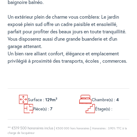
baignoire balnéo.
Un extérieur plein de charme vous comblera: Le jardin
exposé plein sud offre un cadre paisible et ensoleillé,
parfait pour profiter des beaux jours en toute tranquillité.
Vous disposerez aussi d'une grande buanderie et d'un
garage attenant.
Un bien rare alliant confort, élégance et emplacement
privilégié à proximité des transports, écoles , commerces.
Surface :
Chambre(s) :
129m²
4
Pièce(s) :
Étage(s) :
7
** €519 500
honoraires inclus
|
|
€500 000
hors honoraires
Honoraires : 3.90% TTC à la
charge de l'acquéreur