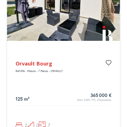
Orvault Bourg
Réf.496 - Maison - 7 Pièces - ORVAULT
365 000 €
125 m²
dont 3.69% TTC d'honoraires
2
0
7