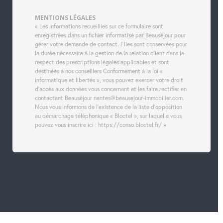
MENTIONS LÉGALES
« Les informations recueillies sur ce formulaire sont
enregistrées dans un fichier informatisé par Beauséjour pour
gérer votre demande de contact. Elles sont conservées pour
la durée nécessaire à la gestion de la relation client dans le
respect des prescriptions légales applicables et sont
destinées à nos conseillers Conformément à la loi «
informatique et libertés », vous pouvez exercer votre droit
d'accès aux données vous concernant et les faire rectifier en
contactant Beauséjour nantes@beausejour-immobilier.com.
Nous vous informons de l'existence de la liste d'opposition
au démarchage téléphonique « Bloctel », sur laquelle vous
pouvez vous inscrire ici : https://conso.bloctel.fr/ »