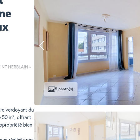
ine
ux
SAINT HERBLAIN -
5 photo(s)
dre verdoyant du
 50 m², offrant
copropriété bien
que réalisés par