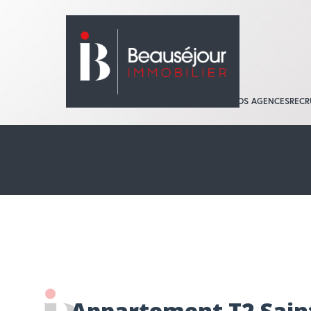
QUI SOMMES-NOUS ?
NOS AGENCES
RECR
Acheter
Localisation
ACCUEIL
2 PIÈCES
REF. : 669
Appartement T2 Sain