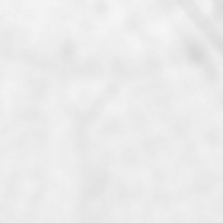
Accès aux transports
Arrêt bus, Gare ferroviaire,...
Accès aux commerces
Bar, Boucherie, Boulangerie,...
Accès aux loisirs
Cinéma, Terrain et Salle de...
Accès à l'éducation
Collège, Ecole maternelle, Ecole...
Accès à la culture
Bibliothèque, Monument...
Accès à la santé
Hôpital, Pharmacie, Médecin...