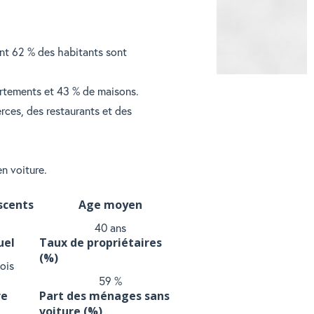
ont 62 % des habitants sont
artements et 43 % de maisons.
ces, des restaurants et des
n voiture.
scents
Age moyen
40 ans
uel
Taux de propriétaires
(%)
ois
59 %
re
Part des ménages sans
voiture (%)