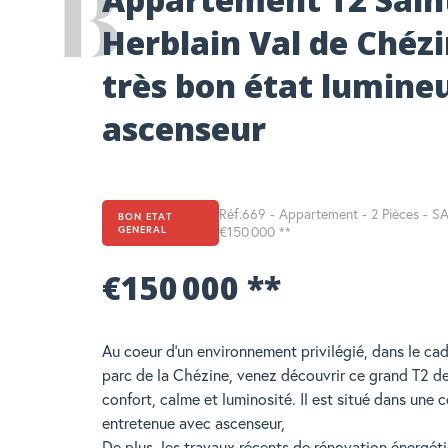
Herblain Val de Chéz
très bon état lumine
ascenseur
Réf.669 - Appartement - 2 Pièces - 
BON ETAT
GENERAL
€150 000
**
€150 000
**
Au coeur d'un environnement privilégié, dans le ca
parc de la Chézine, venez découvrir ce grand T2 de
confort, calme et luminosité. Il est situé dans une 
entretenue avec ascenseur,
De plus, les travaux récents de rénovation énergéti