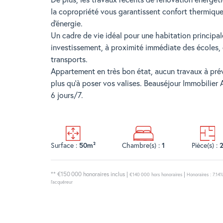
la copropriété vous garantissent confort thermiqu
d'énergie.
Un cadre de vie idéal pour une habitation principal
investissement, à proximité immédiate des écoles
transports.
Appartement en très bon état, aucun travaux à prév
plus qu'à poser vos valises. Beauséjour Immobilier
6 jours/7.
Surface :
50m²
Chambre(s) :
1
Pièce(s) :
** €150 000
honoraires inclus
|
|
€140 000
hors honoraires
Honoraires : 7.14
l'acquéreur