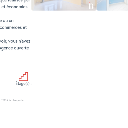
e et économies
e ou un
, commerces et
oir, vous n'avez
 Agence ouverte
2
Étage(s) :
% TTC à la charge de