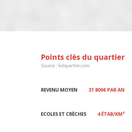
Petite enfance
Ludothèque, Crèche
Accès aux services publics
Mairie, Caf, Police, CPAM,...
Points clés du quartier
Source : kelquartier.com
REVENU MOYEN
31 800€ PAR AN
ECOLES ET CRÈCHES
4 ÉTAB/KM²