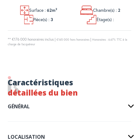
Surface :
62m²
Chambre(s) :
2
Pièce(s) :
3
Étage(s) :
** €176 000
honoraires inclus
|
|
€165 000
hors honoraires
Honoraires : 6.67% TTC à la
charge de l'acquéreur
Caractéristiques
détaillées du bien
GÉNÉRAL
LOCALISATION