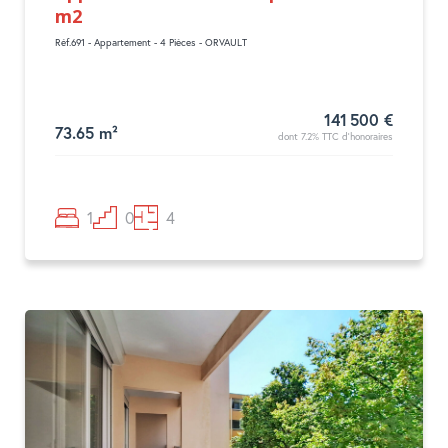
m2
Réf.691 - Appartement - 4 Pièces - ORVAULT
141 500 €
73.65 m²
dont 7.2% TTC d'honoraires
1
0
4