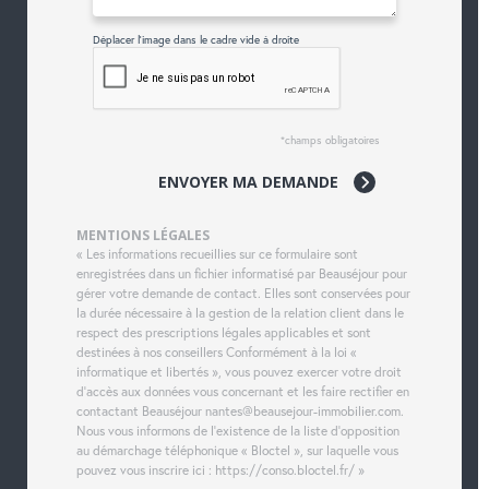
Déplacer l'image dans le cadre vide à droite
*champs obligatoires
ENVOYER MA DEMANDE
MENTIONS LÉGALES
« Les informations recueillies sur ce formulaire sont
enregistrées dans un fichier informatisé par Beauséjour pour
gérer votre demande de contact. Elles sont conservées pour
la durée nécessaire à la gestion de la relation client dans le
respect des prescriptions légales applicables et sont
destinées à nos conseillers Conformément à la loi «
informatique et libertés », vous pouvez exercer votre droit
d'accès aux données vous concernant et les faire rectifier en
contactant Beauséjour nantes@beausejour-immobilier.com.
Nous vous informons de l'existence de la liste d'opposition
au démarchage téléphonique « Bloctel », sur laquelle vous
pouvez vous inscrire ici : https://conso.bloctel.fr/ »