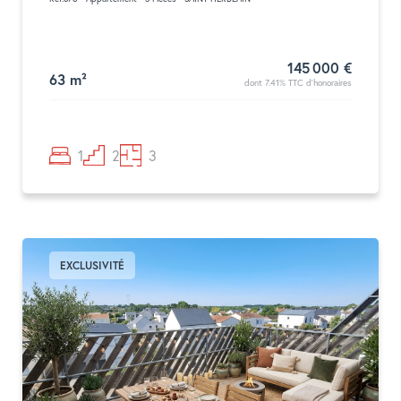
145 000 €
63 m²
dont 7.41% TTC d'honoraires
1
2
3
EXCLUSIVITÉ