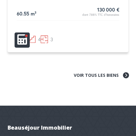
130 000 €
60.55 m²
dont 7.88% TTC d'honoraires
1
4
3
VOIR TOUS LES BIENS
Beauséjour Immobilier