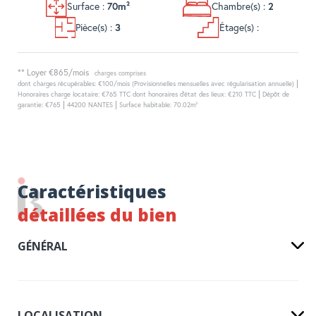
Surface :
70m²
Chambre(s) :
2
Pièce(s) :
3
Étage(s) :
**
Loyer €865/mois
charges comprises
|
dont charges récupérables: €100/mois (Provisionnelles mensuelles avec régularisation annuelle)
|
Honoraires charge locataire: €765 TTC
dont honoraires d'état des lieux: €210 TTC
Dépôt de
|
|
garantie: €765
44200 NANTES
Surface habitable: 70.02m²
Caractéristiques
détaillées du bien
GÉNÉRAL
LOCALISATION