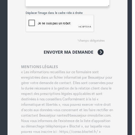
Déplacer l'image dans le cadre vide à droite
*champs obligatoires
ENVOYER MA DEMANDE
MENTIONS LÉGALES
« Les informations recueillies sur ce formulaire sont
enregistrées dans un fichier informatisé par Beauséjour pour
gérer votre demande de contact. Elles sont conservées pour
la durée nécessaire à la gestion de la relation client dans le
respect des prescriptions légales applicables et sont
destinées à nos conseillers Conformément à la loi «
informatique et libertés », vous pouvez exercer votre droit
d'accès aux données vous concernant et les faire rectifier en
contactant Beauséjour nantes@beausejour-immobilier.com.
Nous vous informons de l'existence de la liste d'opposition
au démarchage téléphonique « Bloctel », sur laquelle vous
pouvez vous inscrire ici : https://conso.bloctel.fr/ »