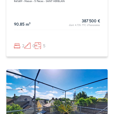
Réf.689 - Maison - 5 Pièces - SAINT HERBLAIN
387 500 €
90.85 m²
dont 4.73% TTC d'honoraires
2
0
5