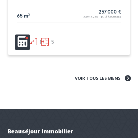
257 000 €
65 m²
dont 5.76% TTC d'honoraires
2
1
5
VOIR TOUS LES BIENS
Beauséjour Immobilier