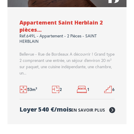
Appartement Saint Herblain 2
pièces...
Réf.649L - Appartement - 2 Pièces - SAINT
HERBLAIN
Bellevue - Rue de Bordeaux A découvrir ! Grand type
2 comprenant une entrée, un séjour d'environ 20 m²
sur paquet, une cuisine indépendante, une chambre,
un...
53m²
2
1
6
Loyer 540 €/mois
EN SAVOIR PLUS