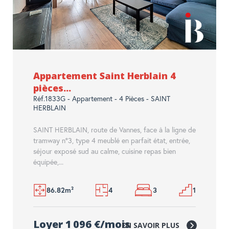
Appartement Saint Herblain 4
pièces...
Réf.1833G - Appartement - 4 Pièces - SAINT
HERBLAIN
SAINT HERBLAIN, route de Vannes, face à la ligne de
tramway n°3, type 4 meublé en parfait état, entrée,
séjour exposé sud au calme, cuisine repas bien
équipée,...
86.82m²
4
3
1
Loyer 1 096 €/mois
EN SAVOIR PLUS