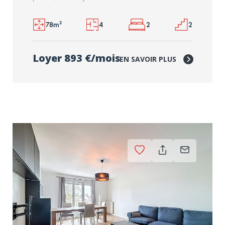
78m²
4
2
2
Loyer 893 €/mois
EN SAVOIR PLUS