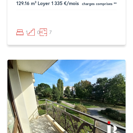
129.16 m²
Loyer 1 335 €/mois
charges comprises **
1
0
7