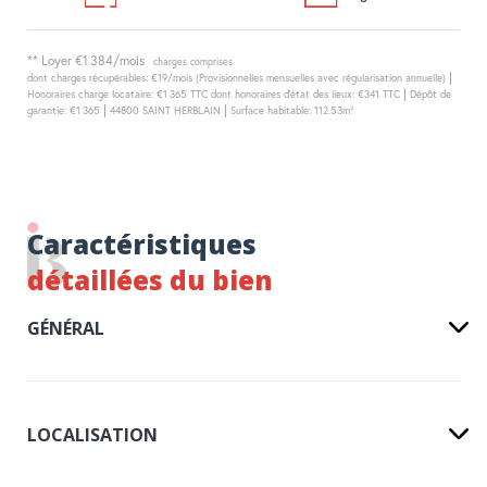
**
Loyer €1 384/mois
charges comprises
|
dont charges récupérables: €19/mois (Provisionnelles mensuelles avec régularisation annuelle)
|
Honoraires charge locataire: €1 365 TTC
dont honoraires d'état des lieux: €341 TTC
Dépôt de
|
|
garantie: €1 365
44800 SAINT HERBLAIN
Surface habitable: 112.53m²
Caractéristiques
détaillées du bien
GÉNÉRAL
LOCALISATION