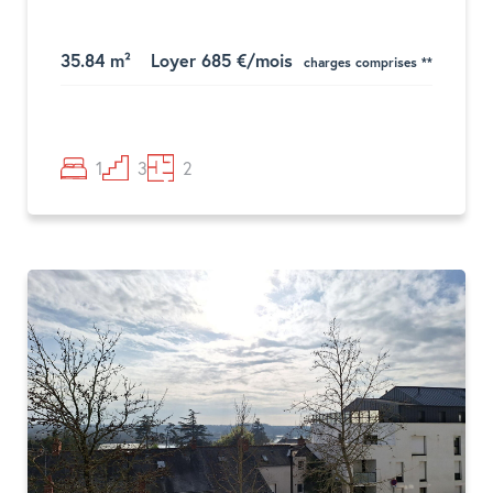
35.84 m²
Loyer 685 €/mois
charges comprises **
1
3
2