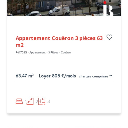
Appartement Couëron 3 pièces 63
m2
Réf.702G - Appartement - 3 Pièces - Couëron
63.47 m²
Loyer 805 €/mois
charges comprises **
1
2
3