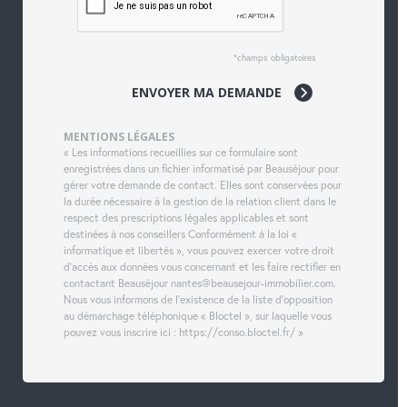
*champs obligatoires
ENVOYER MA DEMANDE
MENTIONS LÉGALES
« Les informations recueillies sur ce formulaire sont
enregistrées dans un fichier informatisé par Beauséjour pour
gérer votre demande de contact. Elles sont conservées pour
la durée nécessaire à la gestion de la relation client dans le
respect des prescriptions légales applicables et sont
destinées à nos conseillers Conformément à la loi «
informatique et libertés », vous pouvez exercer votre droit
d'accès aux données vous concernant et les faire rectifier en
contactant Beauséjour nantes@beausejour-immobilier.com.
Nous vous informons de l'existence de la liste d'opposition
au démarchage téléphonique « Bloctel », sur laquelle vous
pouvez vous inscrire ici : https://conso.bloctel.fr/ »