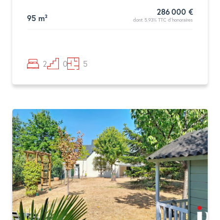
286 000 €
95 m²
dont 5.93% TTC d'honoraires
2
0
5