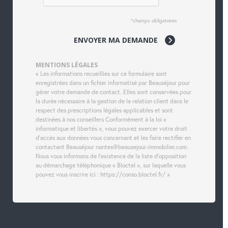
*champs obligatoires
ENVOYER MA DEMANDE
MENTIONS LÉGALES
« Les informations recueillies sur ce formulaire sont
enregistrées dans un fichier informatisé par Beauséjour pour
gérer votre demande de contact. Elles sont conservées pour
la durée nécessaire à la gestion de la relation client dans le
respect des prescriptions légales applicables et sont
destinées à nos conseillers Conformément à la loi «
informatique et libertés », vous pouvez exercer votre droit
d'accès aux données vous concernant et les faire rectifier en
contactant Beauséjour nantes@beausejour-immobilier.com.
Nous vous informons de l'existence de la liste d'opposition
au démarchage téléphonique « Bloctel », sur laquelle vous
pouvez vous inscrire ici : https://conso.bloctel.fr/ »