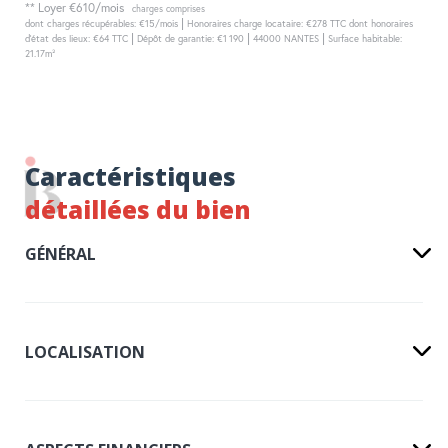
**
Loyer €610/mois
charges comprises
|
dont charges récupérables: €15/mois
Honoraires charge locataire: €278 TTC
dont honoraires
|
|
|
d'état des lieux: €64 TTC
Dépôt de garantie: €1 190
44000 NANTES
Surface habitable:
21.17m²
Caractéristiques
détaillées du bien
GÉNÉRAL
LOCALISATION