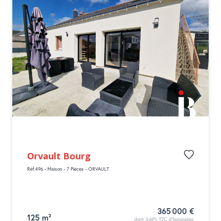
Orvault Bourg
Réf.496 - Maison - 7 Pièces - ORVAULT
365 000 €
125 m²
dont 3.69% TTC d'honoraires