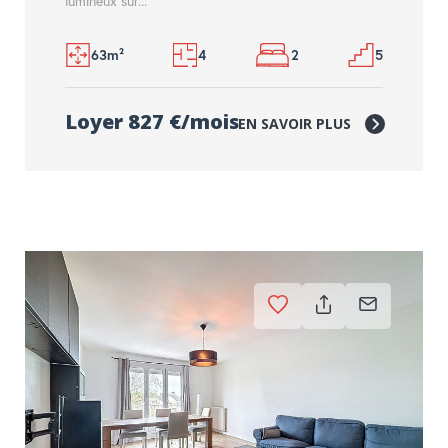
lumineux sur...
63m²
4
2
5
Loyer 827 €/mois
EN SAVOIR PLUS