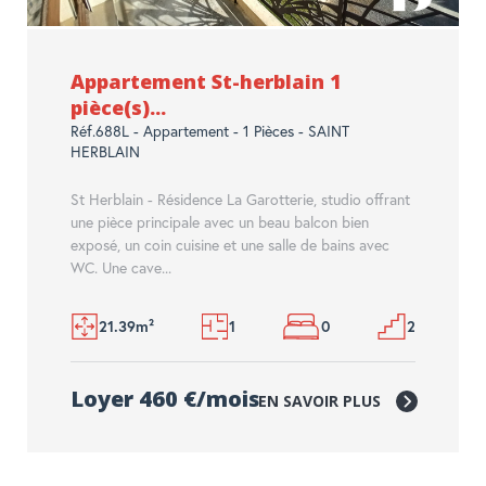
Appartement St-herblain 1
pièce(s)...
Réf.688L - Appartement - 1 Pièces - SAINT
HERBLAIN
St Herblain - Résidence La Garotterie, studio offrant
une pièce principale avec un beau balcon bien
exposé, un coin cuisine et une salle de bains avec
WC. Une cave...
21.39m²
1
0
2
Loyer 460 €/mois
EN SAVOIR PLUS