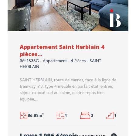
Appartement Saint Herblain 4
pièces...
Réf.1833G - Appartement - 4 Pièces - SAINT
HERBLAIN
SAINT HERBLAIN, route de Vannes, face à la ligne de
tramway n°3, type 4 meublé en parfait état, entrée,
séjour exposé sud au calme, cuisine repas bien
équipée,...
86.82m²
4
3
1
Loyer 1 096 €/mois