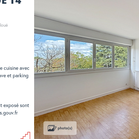
loué
ne cuisine avec
ave et parking
st exposé sont
s.gouv.fr
7 photo(s)