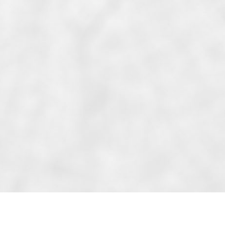
Bar, Boucherie, Boulangerie,...
Accès aux loisirs
Cinéma, Terrain et Salle de...
Accès à l'éducation
Collège, Ecole maternelle, Ecole...
Accès à la culture
Bibliothèque, Monument...
Accès à la santé
Hôpital, Pharmacie, Médecin...
Petite enfance
Ludothèque, Crèche
Accès aux services publics
Mairie, Caf, Police, CPAM,...