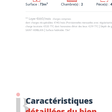
Surface :
Chambre(s) :
Pièce(s) :
73m²
2
**
Loyer €660/mois
charges comprises
dont charges récupérables: €140/mois (Provisionnelles mensuelles avec régularisatio
|
charge locataire: €520 TTC
dont honoraires d'état des lieux: €219 TTC
Dépôt de g
|
SAINT HERBLAIN
Surface habitable: 73m²
Caractéristiques
détaillées du bien