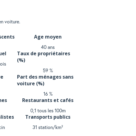
n voiture.
scents
Age moyen
40 ans
uel
Taux de propriétaires
(%)
ois
59 %
re
Part des ménages sans
voiture (%)
16 %
hes
Restaurants et cafés
0,1 tous les 100m
listes
Transports publics
in
31 station/km²