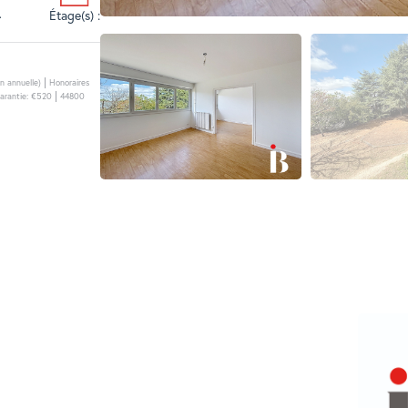
Étage(s) :
4
|
n annuelle)
Honoraires
|
arantie: €520
44800