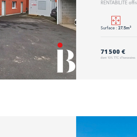
RENTABILITE offra
Surface :
27.5m²
71 500 €
dont 10% TTC d'honoraires