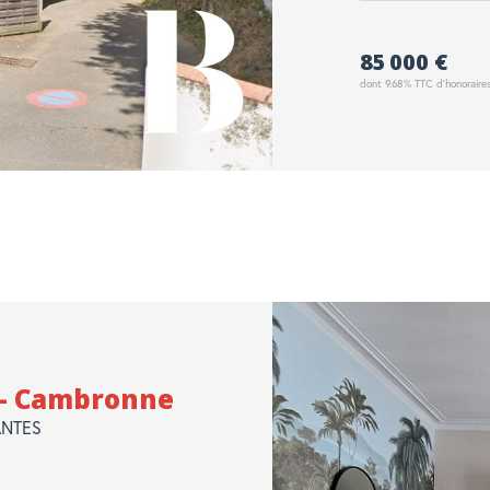
85 000 €
dont 9.68% TTC d'honoraire
 - Cambronne
NANTES