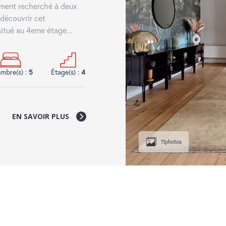
ment recherché à deux
découvrir cet
itué au 4eme étage...
mbre(s) :
5
Étage(s) :
4
EN SAVOIR PLUS
11
photos