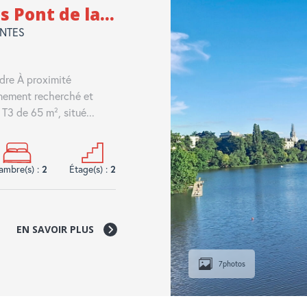
Pont de la...
NANTES
dre À proximité
nnement recherché et
3 de 65 m², situé...
ambre(s) :
2
Étage(s) :
2
EN SAVOIR PLUS
7
photos