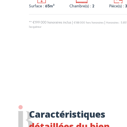
Surface :
Chambre(s) :
Pièce(s) :
65m²
2
** €199 000
honoraires inclus
|
|
€188 000
hors honoraires
Honoraires : 5.85
l'acquéreur
Caractéristiques
détaillées du bien