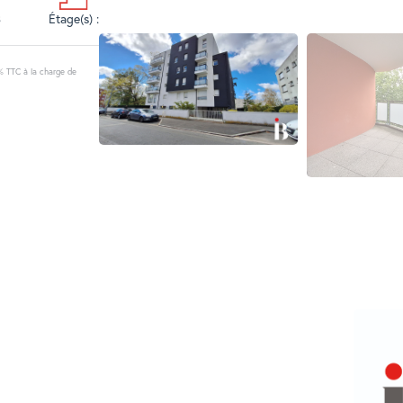
Étage(s) :
3
% TTC à la charge de