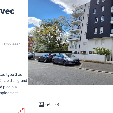
avec
S -
€199 000
**
u type 3 au
éficie d'un grand
à pied aux
rapidement.
5 photo(s)