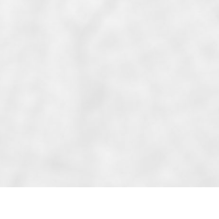
Bar, Boucherie, Boulangerie,...
Accès aux loisirs
Cinéma, Terrain et Salle de...
Accès à l'éducation
Collège, Ecole maternelle, Ecole...
Accès à la culture
Bibliothèque, Monument...
Accès à la santé
Hôpital, Pharmacie, Médecin...
Petite enfance
Ludothèque, Crèche
Accès aux services publics
Mairie, Caf, Police, CPAM,...