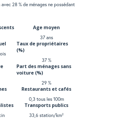
un avec 28 % de ménages ne possédant
scents
Age moyen
37 ans
uel
Taux de propriétaires
(%)
ois
37 %
re
Part des ménages sans
voiture (%)
29 %
hes
Restaurants et cafés
²
0,3 tous les 100m
listes
Transports publics
in
33,6 station/km²