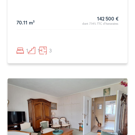
142 500 €
70.11 m²
dont 7.14% TTC d'honoraires
1
1
3