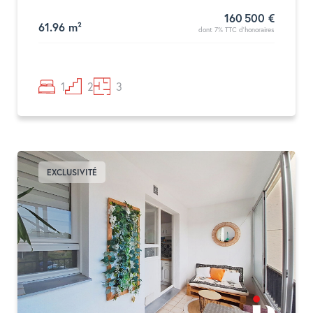
160 500 €
61.96 m²
dont 7% TTC d'honoraires
1
2
3
EXCLUSIVITÉ