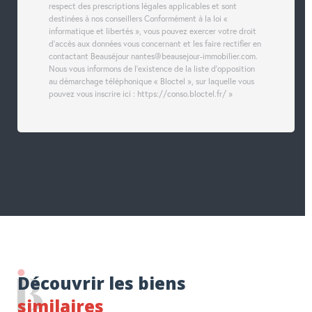
respect des prescriptions légales applicables et sont
destinées à nos conseillers Conformément à la loi «
informatique et libertés », vous pouvez exercer votre droit
d'accès aux données vous concernant et les faire rectifier en
contactant Beauséjour nantes@beausejour-immobilier.com.
Nous vous informons de l'existence de la liste d'opposition
au démarchage téléphonique « Bloctel », sur laquelle vous
pouvez vous inscrire ici : https://conso.bloctel.fr/ »
Découvrir les biens
similaires