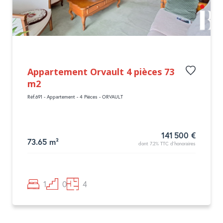
Appartement Orvault 4 pièces 73
m2
Réf.691 - Appartement - 4 Pièces - ORVAULT
141 500 €
73.65 m²
dont 7.2% TTC d'honoraires
1
0
4