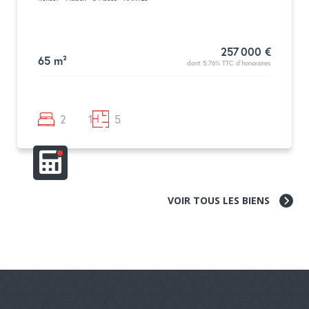
257 000 €
65 m²
dont 5.76% TTC d'honoraires
2
1
5
VOIR TOUS LES BIENS