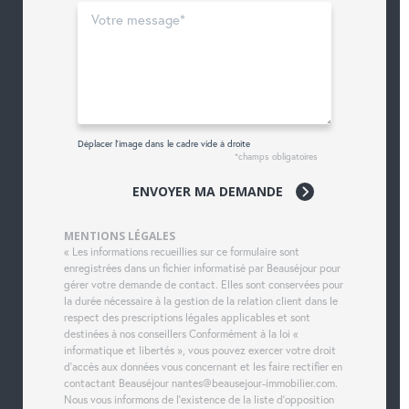
Déplacer l'image dans le cadre vide à droite
*champs obligatoires
ENVOYER MA DEMANDE
MENTIONS LÉGALES
« Les informations recueillies sur ce formulaire sont
enregistrées dans un fichier informatisé par Beauséjour pour
gérer votre demande de contact. Elles sont conservées pour
la durée nécessaire à la gestion de la relation client dans le
respect des prescriptions légales applicables et sont
destinées à nos conseillers Conformément à la loi «
informatique et libertés », vous pouvez exercer votre droit
d'accès aux données vous concernant et les faire rectifier en
contactant Beauséjour nantes@beausejour-immobilier.com.
Nous vous informons de l'existence de la liste d'opposition