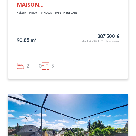
MAISON...
Réf.689 - Maison - 5 Pièces - SAINT HERBLAIN
387 500 €
90.85 m²
dont 4.73% TTC d'honoraires
2
0
5