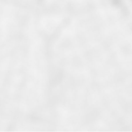
Arrêt bus, Gare ferroviaire,...
Accès aux commerces
Bar, Boucherie, Boulangerie,...
Accès aux loisirs
Cinéma, Terrain et Salle de...
Accès à l'éducation
Collège, Ecole maternelle, Ecole...
Accès à la culture
Bibliothèque, Monument...
Accès à la santé
Hôpital, Pharmacie, Médecin...
Petite enfance
Ludothèque, Crèche
Accès aux services publics
Mairie, Caf, Police, CPAM,...