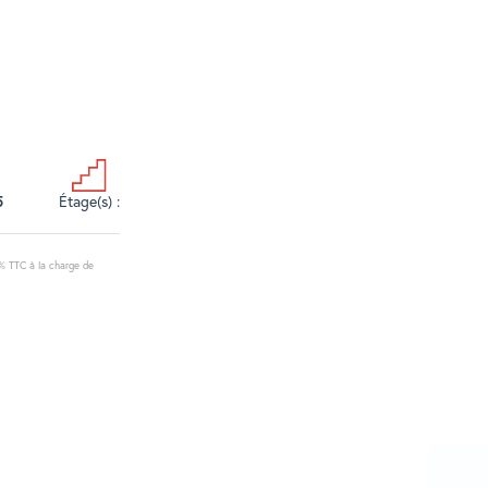
5
Étage(s) :
7% TTC à la charge de