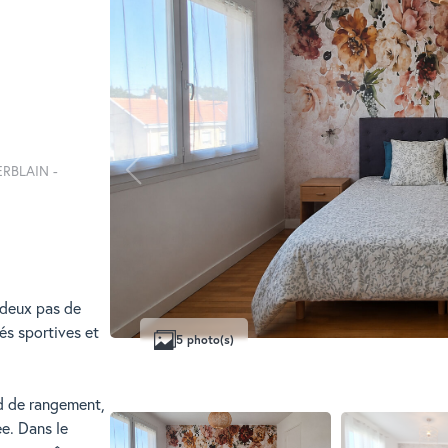
HERBLAIN -
 deux pas de
és sportives et
5 photo(s)
d de rangement,
e. Dans le