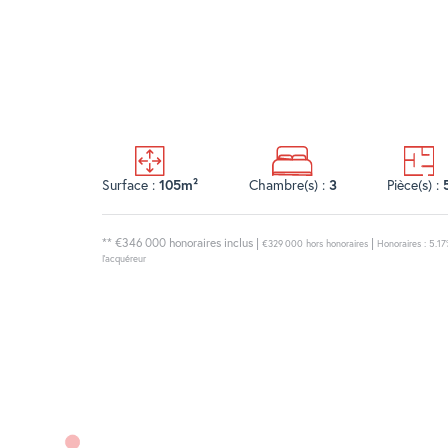
Surface :
105m²
Chambre(s) :
3
Pièce(s) :
** €346 000
honoraires inclus
|
|
€329 000
hors honoraires
Honoraires : 5.1
l'acquéreur