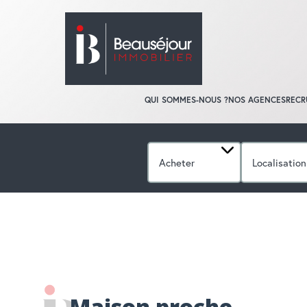
QUI SOMMES-NOUS ?
NOS AGENCES
RECR
Acheter
Localisation
ACCUEIL
MAISONS
A VENDRE
M
Maison proche