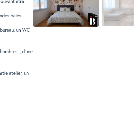
pouvant être
andes baies
 bureau, un WC
chambres, , d'une
tie atelier, un