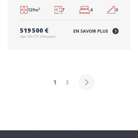
129m²
7
4
0
519 500 €
EN SAVOIR PLUS
dont 3.9% TTC d'honoraires
1
2