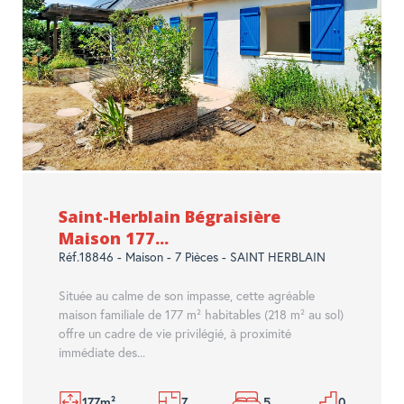
Saint-Herblain Bégraisière
Maison 177...
Réf.18846 - Maison - 7 Pièces - SAINT HERBLAIN
Située au calme de son impasse, cette agréable
maison familiale de 177 m² habitables (218 m² au sol)
offre un cadre de vie privilégié, à proximité
immédiate des...
177m²
7
5
0