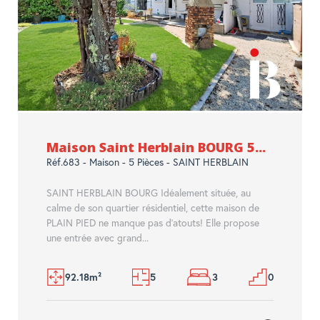
Maison Saint Herblain BOURG 5...
Réf.683 - Maison - 5 Pièces - SAINT HERBLAIN
SAINT HERBLAIN BOURG Idéalement située, au
calme de son quartier résidentiel, cette maison de
PLAIN PIED ne manque pas d'atouts! Elle propose
une entrée avec grand...
92.18m²
5
3
0