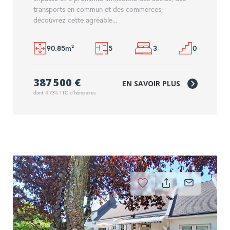
transports en commun et des commerces,
découvrez cette agréable...
90.85m²
5
3
0
387 500 €
EN SAVOIR PLUS
dont 4.73% TTC d'honoraires