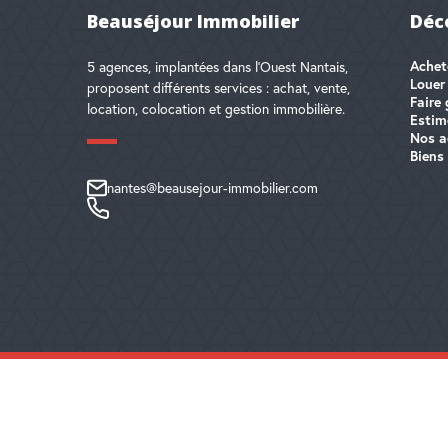
Beauséjour Immobilier
Déc
Achet
5 agences, implantées dans l'Ouest Nantais,
Louer
proposent différents services : achat, vente,
Faire 
location, colocation et gestion immobilière.
Estim
Nos a
Biens
nantes@beausejour-immobilier.com