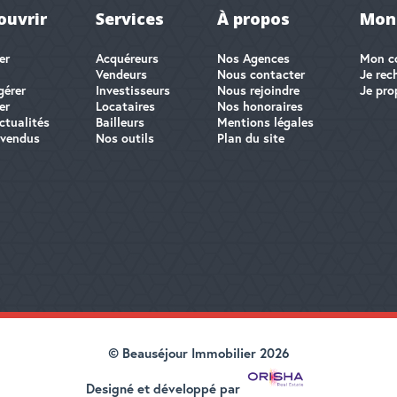
ouvrir
Services
À propos
Mon
er
Acquéreurs
Nos Agences
Mon c
Vendeurs
Nous contacter
Je rec
gérer
Investisseurs
Nous rejoindre
Je pro
er
Locataires
Nos honoraires
ctualités
Bailleurs
Mentions légales
 vendus
Nos outils
Plan du site
© Beauséjour Immobilier 2026
Designé et développé par