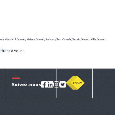
ocal d'activité Orvault
,
Maison Orvault
,
Parking / box Orvault
,
Terrain Orvault
,
Villa Orvault
ffrent à vous :
Suivez-nous