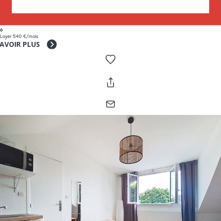
6
Loyer 540 €/mois
SAVOIR PLUS