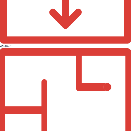
45.89m²