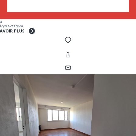
4
Loyer 599 €/mois
SAVOIR PLUS