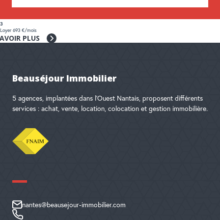
3
Loyer 693 €/mois
SAVOIR PLUS
Beauséjour Immobilier
5 agences, implantées dans l'Ouest Nantais, proposent différents
services : achat, vente, location, colocation et gestion immobilière.
nantes@beausejour-immobilier.com