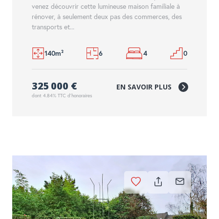
venez découvrir cette lumineuse maison familiale à
rénover, à seulement deux pas des commerces, des
transports et...
140m²
6
4
0
325 000 €
EN SAVOIR PLUS
dont 4.84% TTC d'honoraires