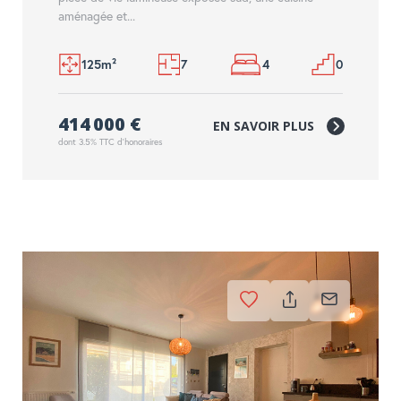
aménagée et...
125m²
7
4
0
414 000 €
EN SAVOIR PLUS
dont 3.5% TTC d'honoraires