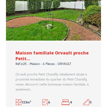
Maison familiale Orvault proche
Petit...
Réf.625 - Maison - 6 Pièces - ORVAULT
Orvault proche Petit Chantilly Idéalement située à
proximité immédiate du quartier du Petit Chantilly,
venez découvrir cette lumineuse maison familiale, à
seulement...
123m²
6
4
0