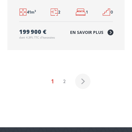
41m²
2
1
0
199 900 €
EN SAVOIR PLUS
dont 4.39% TTC d'honoraires
1
2