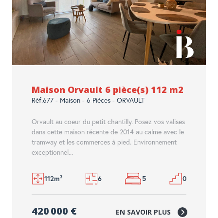
Maison Orvault 6 pièce(s) 112 m2
Réf.677 - Maison - 6 Pièces - ORVAULT
Orvault au coeur du petit chantilly. Posez vos valises
dans cette maison récente de 2014 au calme avec le
tramway et les commerces à pied. Environnement
exceptionnel...
112m²
6
5
0
420 000 €
EN SAVOIR PLUS